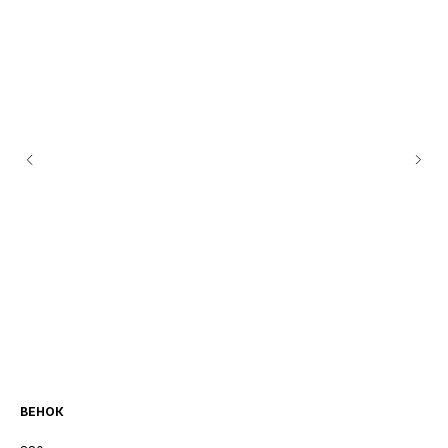
ВЕНОК
Ло