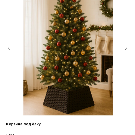
Корзина под ёлку
Ук
12ш