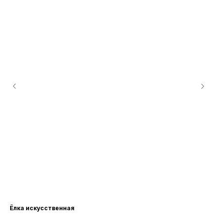
Ёлка искусственная
БУ