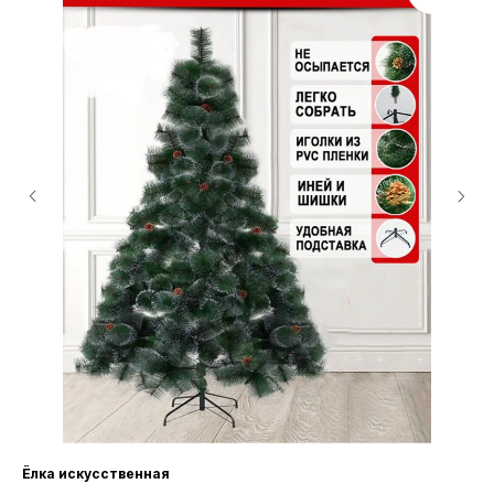
Ёлка искусственная
БУ