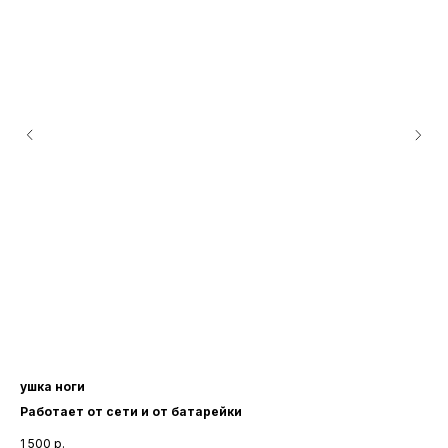
ушка ноги
со
Работает от сети и от батарейки
15ш
1 500
р.
120