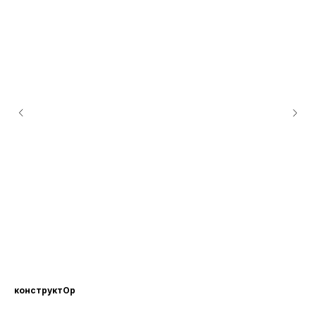
конструктОр
СВ